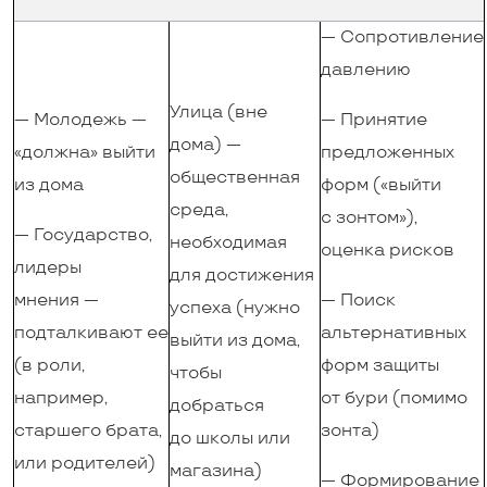
— Сопротивление
давлению
Улица (вне
— Молодежь —
— Принятие
дома) —
«должна» выйти
предложенных
общественная
из дома
форм («выйти
среда,
с зонтом»),
— Государство,
необходимая
оценка рисков
лидеры
для достижения
мнения —
— Поиск
успеха (нужно
подталкивают ее
альтернативных
выйти из дома,
(в роли,
форм защиты
чтобы
например,
от бури (помимо
добраться
старшего брата,
зонта)
до школы или
или родителей)
магазина)
— Формирование