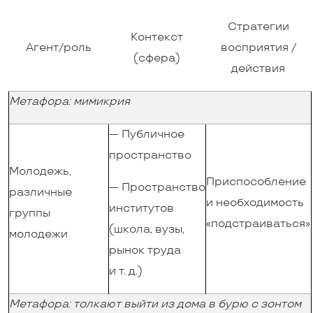
Стратегии
Контекст
Агент/роль
восприятия /
(сфера)
действия
Метафора
:
мимикрия
— Публичное
пространство
Молодежь,
Приспособление
— Пространство
различные
и необходимость
институтов
группы
«подстраиваться»
(школа, вузы,
молодежи
рынок труда
и т. д.)
Метафора: толкают выйти из дома в бурю с зонтом