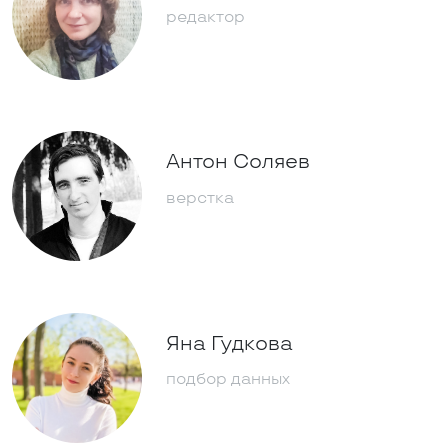
редактор
Антон Соляев
верстка
Яна Гудкова
подбор данных