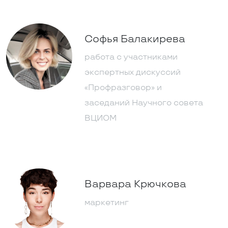
Софья Балакирева
работа с участниками
экспертных дискуссий
«Профразговор» и
заседаний Научного совета
ВЦИОМ
Варвара Крючкова
маркетинг