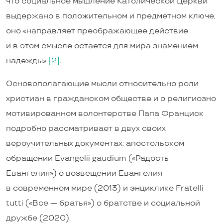
что социальное мышление Католической Церкви
выдержано в положительном и предметном ключе,
оно «направляет преображающее действие
и в этом смысле остается для мира знамением
надежды»
[2]
.
Основополагающие мысли относительно роли
христиан в гражданском обществе и о религиозно
мотивированном волонтерстве Папа Франциск
подробно рассматривает в двух своих
вероучительных документах: апостольском
обращении Evangelii gaudium («Радость
Евангелия») о возвещении Евангелия
в современном мире (2013) и энциклике Fratelli
tutti («Все — братья») о братстве и социальной
дружбе (2020).