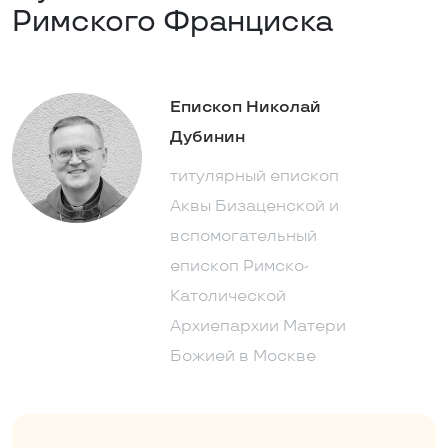
Римского Франциска
Епископ Николай
Дубинин
титулярный епископ
Аквы Бизаценской и
вспомогательный
епископ Римско-
Католической
Архиепархии Матери
Божией в Москве