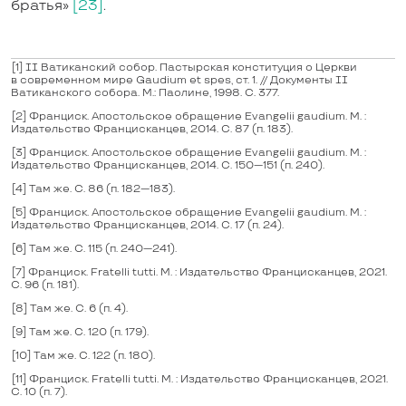
братья»
[23]
.
[1]
II Ватиканский собор. Пастырская конституция о Церкви
в современном мире Gaudium et spes, ст. 1. // Документы II
Ватиканского собора. М.: Паолине, 1998. С. 377.
[2]
Франциск. Апостольское обращение Evangelii gaudium. М. :
Издательство Францисканцев, 2014. С. 87 (п. 183).
[3]
Франциск. Апостольское обращение Evangelii gaudium. М. :
Издательство Францисканцев, 2014. С. 150—151 (п. 240).
[4]
Там же. С. 86 (п. 182—183).
[5]
Франциск. Апостольское обращение Evangelii gaudium. М. :
Издательство Францисканцев, 2014. С. 17 (п. 24).
[6]
Там же. С. 115 (п. 240—241).
[7]
Франциск. Fratelli tutti. М. : Издательство Францисканцев, 2021.
С. 96 (п. 181).
[8]
Там же. С. 6 (п. 4).
[9]
Там же. С. 120 (п. 179).
[10]
Там же. С. 122 (п. 180).
[11]
Франциск. Fratelli tutti. М. : Издательство Францисканцев, 2021.
С. 10 (п. 7).