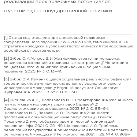
реализации всех возможных потенциалов,
с учетом задач государственной политики.
[1]
Статья подготовлена при финансовой поддержке
государственного задания FZWG-2023-0016, тема «Жизненные
стратегии молодежи в условиях геополитической трансформации
российского пространства».
[2]
Зубок Ю. А., Чупров В. И. Жизненные стратегии молодежи:
реализация ожиданий и социальные настроения // Мониторинг
общественного мнения: экономические и социальные
перемены. 2020. № 3. С. 13—41.
[3]
Зубок Ю. А. Изменяющаяся социальная реальность: рефлексия
теоретических и эмпирических аспектов социологического
исследования молодежи // Научный результат. Социология
и управление. 2022. Т. 8. № 3. С. 10—30.
[4]
Кисиленко А. В., Шаповалова И. С. Проектирование жизненного
пути или каким молодежь видит свое будущее? //
Социологические исследования. 2023. № 2. С. 83—94;
Шаповалова И. С., Заводян И. С. Поколение Z: ценности,
диспозиции и социализационные результаты // В книге:
Поколение Z: многообразие идентичностей, ориентаций,
поведения. Уфа. 2021. С. 25—45; Шаповалова И. С. Проблемы
реализации государственной молодежной политики в рефлексии
региональной молодежи // Регионология. 2021. Т. 29. № 4. С. 902—