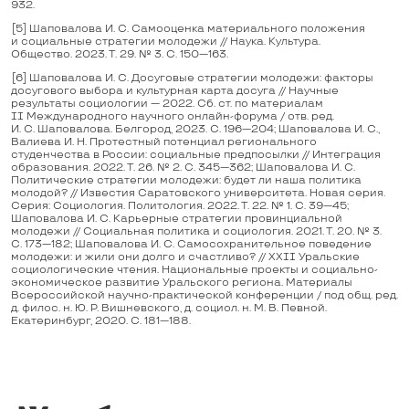
932.
[5]
Шаповалова И. С. Самооценка материального положения
и социальные стратегии молодежи // Наука. Культура.
Общество. 2023. Т. 29. № 3. С. 150—163.
[6]
Шаповалова И. С. Досуговые стратегии молодежи: факторы
досугового выбора и культурная карта досуга // Научные
результаты социологии — 2022. Сб. ст. по материалам
II Международного научного онлайн-форума / отв. ред.
И. С. Шаповалова. Белгород, 2023. С. 196—204; Шаповалова И. С.,
Валиева И. Н. Протестный потенциал регионального
студенчества в России: социальные предпосылки // Интеграция
образования. 2022. Т. 26. № 2. С. 345—362; Шаповалова И. С.
Политические стратегии молодежи: будет ли наша политика
молодой? // Известия Саратовского университета. Новая серия.
Серия: Социология. Политология. 2022. Т. 22. № 1. С. 39—45;
Шаповалова И. С. Карьерные стратегии провинциальной
молодежи // Социальная политика и социология. 2021. Т. 20. № 3.
С. 173—182; Шаповалова И. С. Самосохранительное поведение
молодежи: и жили они долго и счастливо? // XXII Уральские
социологические чтения. Национальные проекты и социально-
экономическое развитие Уральского региона. Материалы
Всероссийской научно-практической конференции / под общ. ред.
д. филос. н. Ю. Р. Вишневского, д. социол. н. М. В. Певной.
Екатеринбург, 2020. С. 181—188.