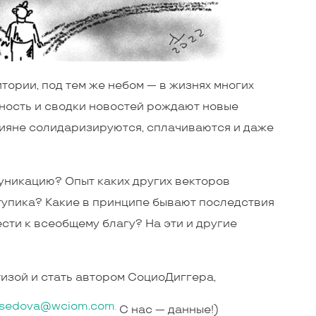
тории, под тем же небом — в жизнях многих
вность и сводки новостей рождают новые
сияне солидаризируются, сплачиваются и даже
муникацию? Опыт каких других векторов
тупика? Какие в принципе бывают последствия
сти к всеобщему благу? На эти и другие
ртизой и стать автором СоциоДиггера,
sedova@wciom.com
С нас — данные!)
.