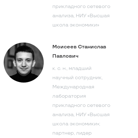
прикладного сетевого
анализа, НИУ «Высшая
школа экономики»
Моисеев Станислав
Павлович
к. с. н., младший
научный сотрудник,
Международная
лаборатория
прикладного сетевого
анализа, НИУ «Высшая
школа экономики»;
партнер, лидер