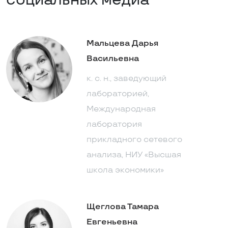
социальных медиа
Мальцева Дарья
Васильевна
к. с. н., заведующий
лабораторией,
Международная
лаборатория
прикладного сетевого
анализа, НИУ «Высшая
школа экономики»
Щеглова Тамара
Евгеньевна