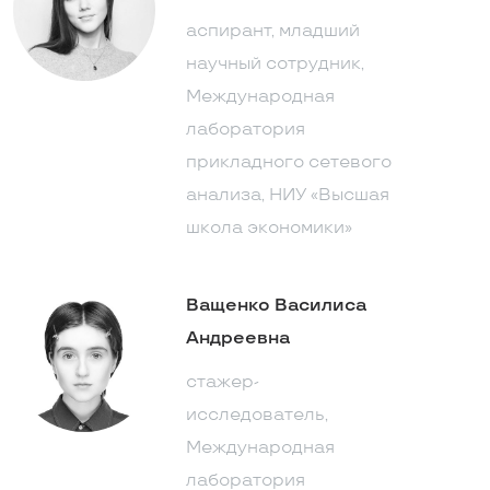
аспирант, младший
научный сотрудник,
Международная
лаборатория
прикладного сетевого
анализа, НИУ «Высшая
школа экономики»
Ващенкo Василиса
Андреевна
стажер-
исследователь,
Международная
лаборатория